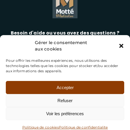
Besoin d'aide ou vous avez des questions ?
Gérer le consentement
06 42 13 23 12
aux cookies
Pour offrir les meilleures expériences, nous utilisons des
technologies telles que les cookies pour stocker et/ou accéder
aux informations des appareils.
Accepter
Refuser
Ets MOTTE Malcolm
Voir les préférences
Mentions légales
Politique de confidentialité
Plan de site
Politique de cookies
Politique de confidentialite