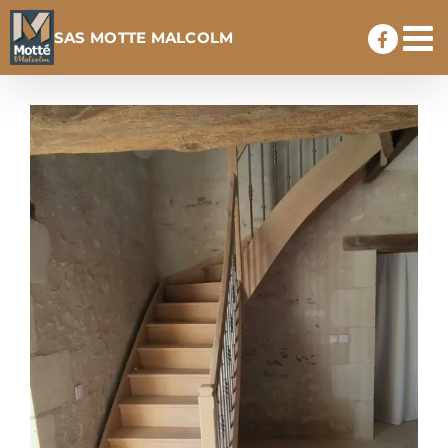
Passer
SAS MOTTE MALCOLM
au
contenu
View
Larger
Image